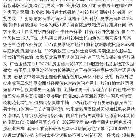
新款韩版潮流宽松百搭男装上衣
经济实用双面穿 春季男士连帽轻户
外夹克外套潮
秋冬款 纯棉男士修身格子衬衫 时尚潮男衬衣 男装
外
贸男装工厂剪标尾货秋季时尚休闲花格子长袖衬衫
夏季潮流新款T秋
装潮牌体男装短袖
秋冬2加绒1裤子男百搭运动潮流宽松束脚休闲
斜
纹图案男士西装衬衫西裤背带 牛仔吊裤带
精品男装外贸精品T恤全面
休闲男士|成人|T恤
大码四面弹力衬衫男士长袖免烫工装商务休闲高
级感白色衬衣外贸款
2025春夏季纯棉短袖T恤新款韩版宽松港风ins潮
学院风潮流圆领体恤
2025新款短袖t恤男士夏季潮牌潮流上衣服学生
半截袖百搭体恤
春秋新款马甲男式休闲户外速干透气立领钓鱼摄影马
夹
广告围裙定制LOGO厨房围裙批发印字工作服宣传礼品围腰定做围
裙女
裤子男士夏季冰丝弹力长裤薄款速干裤休闲裤宽松大码空调运动
裤男
春秋装中老年男士翻领长袖深色加大码休闲套头长袖
库存外贸
批发标重工水洗厚实面料轻度落色时尚休闲裤男士
短袖T恤简约圆领
短袖2025新款夏季男士短袖T恤
短袖t恤男士韩版潮流百搭白色纯棉体
恤五分袖男生宽松潮牌夏装男r
国潮2025春夏新款国潮中国风潮牌宽
松梅花刺绣短袖t恤男情侣夏季半袖
2025新款牛仔裤男春秋修身直筒
男士弹力休闲牛仔长裤百搭潮流
韩系慵懒风高级感圆领粗线毛衣男秋
冬潮牌高街针织衫宽松情侣外套
阔腿牛仔裤男夏季韩版原宿风休闲简
约潮流ins宽松抽绳直筒长裤子
2025春季新品中青年商务休闲免烫棉
质职业衬衣
套头卫衣宽松韩版短款休闲时尚紫色字母
QEBB加绒加
厚男士保暖衬衫成年男士冬季保暖必不可少衬衫厂家一件代发
短袖男