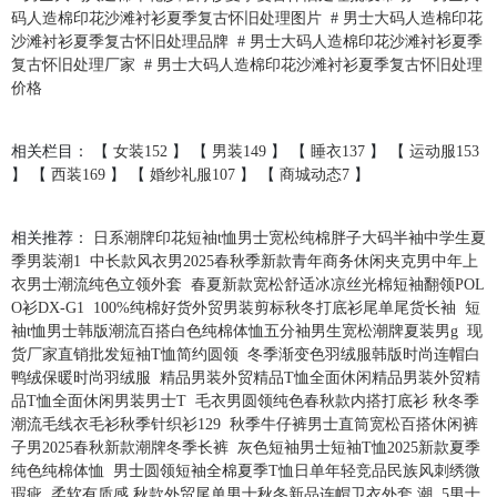
码人造棉印花沙滩衬衫夏季复古怀旧处理图片
#
男士大码人造棉印花
沙滩衬衫夏季复古怀旧处理品牌
#
男士大码人造棉印花沙滩衬衫夏季
复古怀旧处理厂家
#
男士大码人造棉印花沙滩衬衫夏季复古怀旧处理
价格
相关栏目： 【
女装152
】 【
男装149
】 【
睡衣137
】 【
运动服153
】 【
西装169
】 【
婚纱礼服107
】 【
商城动态7
】
相关推荐：
日系潮牌印花短袖t恤男士宽松纯棉胖子大码半袖中学生夏
季男装潮1
中长款风衣男2025春秋季新款青年商务休闲夹克男中年上
衣男士潮流纯色立领外套
春夏新款宽松舒适冰凉丝光棉短袖翻领POL
O衫DX-G1
100%纯棉好货外贸男装剪标秋冬打底衫尾单尾货长袖
短
袖t恤男士韩版潮流百搭白色纯棉体恤五分袖男生宽松潮牌夏装男g
现
货厂家直销批发短袖T恤简约圆领
冬季渐变色羽绒服韩版时尚连帽白
鸭绒保暖时尚羽绒服
精品男装外贸精品T恤全面休闲精品男装外贸精
品T恤全面休闲男装男士T
毛衣男圆领纯色春秋款内搭打底衫 秋冬季
潮流毛线衣毛衫秋季针织衫129
秋季牛仔裤男士直筒宽松百搭休闲裤
子男2025春秋新款潮牌冬季长裤
灰色短袖男士短袖T恤2025新款夏季
纯色纯棉体恤
男士圆领短袖全棉夏季T恤日单年轻竞品民族风刺绣微
瑕疵
柔软有质感 秋款外贸尾单男士秋冬新品连帽卫衣外套 潮
5男士