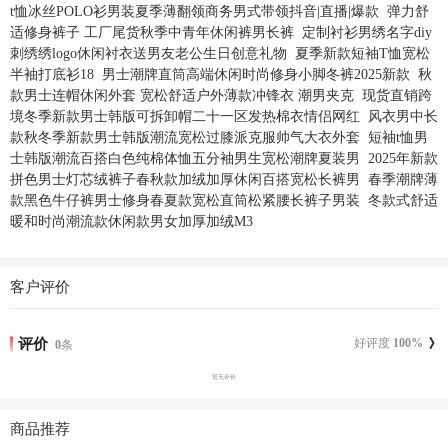
t恤冰丝POLO衫男装夏季薄翻领商务男式带领抖音|直播|爆款
弹力舒
适修身裤子 工厂尾货秋季中青年休闲裤男长裤
定制衬衫男绣名字diy
刺绣绣logo休闲衬衣送男友老公生日创意礼物
夏季新款短袖T恤宽松
半袖打底衫18
男士潮牌直筒高端休闲时尚修身小脚冬裤2025新款
秋
款男士连帽休闲外套 宽松舒适户外薄款冲锋衣 潮男夹克
现货直销跨
境冬季新款男士韩版可拆卸帽二十一区发热棉衣情侣网红
风衣男中长
款秋冬季新款男士韩版潮流宽松过膝派克服帅气大衣外套
短袖t恤男
士韩版潮流百搭白色纯棉体恤五分袖男生宽松潮牌夏装男
2025年新款
拼色男士灯芯绒裤子春秋款加绒加厚休闲百搭宽松长裤男
春季潮牌薄
款黑色牛仔裤男士修身春夏款宽松直筒松紧腰长裤子男装
冬款式舒适
暖和时尚潮流款休闲款男女加厚加绒M3
客户评价
评价
好评度
100
%
0
条
暂无评价
商品推荐