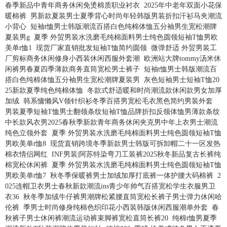
春季新品中青年商务休闲免烫棉质职业衬衣
2025年中老年双面小花保
暖棉裤
男新款夏装男士夏季背心时尚年轻韩版男装折扣汗衫马夹潮流
小背心
短袖t恤男士韩版潮流百搭白色纯棉体恤五分袖男生宽松潮牌
夏装男g
夏季 外贸男装水洗磨毛纯棉面料男士纯色圆领短袖T恤男欧
美单t恤1
现货厂家直销批发短袖T恤简约圆领
微弹舒适 外贸男装工
厂剪标商务休闲修身小西装休闲西服外套潮
欧洲站大牌tommy汤米休
闲裤男春夏四季薄款商务直筒宽松男士裤子
短袖t恤男士韩版潮流百
搭白色纯棉体恤五分袖男生宽松潮牌夏装男
灰色短袖男士短袖T恤20
25新款夏季纯色纯棉体恤
冬款式舒适暖和时尚潮流款休闲款男女加厚
加绒
韩系慵懒风V领针织衫冬季百搭男宽松毛衣黑色简约男装外套
男装夏季短袖T恤男士翻领条纹短袖T恤品牌折扣反领体恤男薄款条纹
中长款风衣男2025春秋季新款青年商务休闲夹克男中年上衣男士潮流
纯色立领外套
夏季 外贸男装水洗磨毛纯棉面料男士纯色圆领短袖T恤
男欧美单t恤8
现货直销跨境冬季新款男士韩版可拆卸帽二十一区发热
棉衣情侣网红
INF男装|阿苏特染弯刀工装裤2025秋冬新品复古长裤纯
棉宽松休闲裤
夏季 外贸男装水洗磨毛纯棉面料男士纯色圆领短袖T恤
男欧美单t恤7
秋冬季保暖裤男士加绒加厚打底裤一体护腰大码棉裤
2
025连帽卫衣男士春秋新款潮流ins青少年帅气百搭宽松学生衣服男卫
衣36
秋冬季加绒牛仔裤男潮牌松紧腰直筒宽松长裤子男士弹力休闲哈
伦裤
季男士时尚修身纯棉色织印花小西装韩版休闲西服潮单外套
春
秋裤子男士休闲裤潮流运动裤束脚裤宽松直筒长裤20
纯棉t恤男夏季