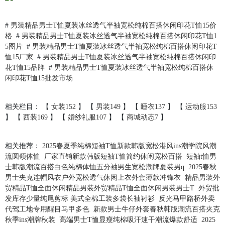
#
男装精品男士T恤夏装冰丝透气半袖宽松纯棉百搭休闲印花T恤15价
格
#
男装精品男士T恤夏装冰丝透气半袖宽松纯棉百搭休闲印花T恤1
5图片
#
男装精品男士T恤夏装冰丝透气半袖宽松纯棉百搭休闲印花T
恤15厂家
#
男装精品男士T恤夏装冰丝透气半袖宽松纯棉百搭休闲印
花T恤15品牌
#
男装精品男士T恤夏装冰丝透气半袖宽松纯棉百搭休
闲印花T恤15批发市场
相关栏目： 【
女装152
】 【
男装149
】 【
睡衣137
】 【
运动服153
】 【
西装169
】 【
婚纱礼服107
】 【
商城动态7
】
相关推荐：
2025春夏季纯棉短袖T恤新款韩版宽松港风ins潮学院风潮
流圆领体恤
厂家直销新款韩版短袖T恤简约休闲宽松百搭
短袖t恤男
士韩版潮流百搭白色纯棉体恤五分袖男生宽松潮牌夏装男q
2025春秋
男士夹克连帽风衣户外宽松透气休闲上衣外套薄款冲锋衣
精品男装外
贸精品T恤全面休闲精品男装外贸精品T恤全面休闲男装男士T
外贸批
发库存少量纯尾剪标 美式全棉工装多袋长袖衬衫
反光马甲路桥外卖
代驾工地专用醒目马甲多色
新款男士牛仔外套春秋韩版潮流百搭夹克
秋季ins潮牌秋装
高端男士T恤显瘦纯棉吸汗速干潮流爆款舒适
2025