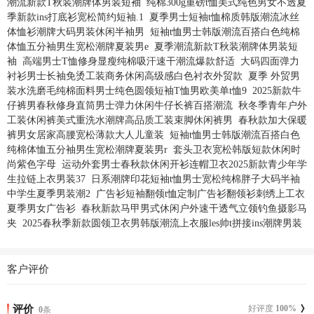
潮流新款T秋装潮牌体男装短袖
纯棉300g重磅t恤美式纯色男女不透夏
季新款ins打底衫宽松简约短袖.1
夏季男士短袖t恤棉质韩版潮流冰丝
体恤衫潮牌大码男装休闲半袖男
短袖t恤男士韩版潮流百搭白色纯棉
体恤五分袖男生宽松潮牌夏装男e
夏季潮流新款T秋装潮牌体男装短
袖
高端男士T恤修身显瘦纯棉吸汗速干潮流爆款舒适
大码四面弹力
衬衫男士长袖免烫工装商务休闲高级感白色衬衣外贸款
夏季 外贸男
装水洗磨毛纯棉面料男士纯色圆领短袖T恤男欧美单t恤9
2025新款牛
仔裤男春秋修身直筒男士弹力休闲牛仔长裤百搭潮流
秋冬季青年户外
工装休闲裤美式重洗水潮牌高品质工装束脚休闲裤男
春秋款加大保暖
裤男女居家高腰宽松薄款大人儿童装
短袖t恤男士韩版潮流百搭白色
纯棉体恤五分袖男生宽松潮牌夏装男r
套头卫衣宽松韩版短款休闲时
尚紫色字母
运动外套男士春秋款休闲开衫连帽卫衣2025新款青少年学
生拉链上衣男装37
日系潮牌印花短袖t恤男士宽松纯棉胖子大码半袖
中学生夏季男装潮2
广告衫短袖翻领t恤定制广告衫翻领衫刺绣上工衣
夏季男女广告衫
春秋新款马甲男式休闲户外速干透气立领钓鱼摄影马
夹
2025春秋季新款圆领卫衣男韩版潮流上衣服les帅t拼接ins潮牌男装
客户评价
评价
好评度
100
%
0
条