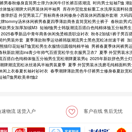
牛仔裤男春秋修身直筒男士弹力休闲牛仔长裤百搭潮流
时尚男士短袖T恤 潮
丝体恤衫潮牌大码男装休闲半袖男
库存外贸批发标重工水洗厚实面料轻
微弹舒适 外贸男装工厂剪标商务休闲修身小西装休闲西服外套潮
大码
牌tommy汤米休闲裤男春夏四季薄款商务直筒宽松男士裤子
春秋款男式
闲款男女加厚加绒M3
短袖t恤男士韩版潮流百搭白色纯棉体恤五分袖男生
2025春季新品中青年商务休闲免烫棉质职业衬衣
秋冬2加绒1裤子男百
简约男装外套
夏季薄款秋季运动裤韩版潮流男士黑色宽松冰丝速干裤
加
新款熊猫印花短袖T恤宽松男生衣服情侣圆领纯棉半袖
男裤春夏季休闲裤男
春秋新款潮流ins青少年帅气百搭宽松学生衣服男卫衣7
夏季 外贸男装水
流百搭白色纯棉体恤五分袖男生宽松潮牌夏装男q
2025年新款拼色男
夏装潮牌潮流宽松冰丝港风半袖男装夏季
夏季 外贸男装水洗磨毛纯棉面料男
休闲上衣春夏长袖衬衫衬衣
春季潮牌薄款黑色牛仔裤男士修身春夏款宽
短袖T恤男欧美单t恤2
急速物流 送货入户
客户在线 售后无忧