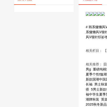
#
韩系慵懒风
系慵懒风V领
风V领针织衫
相关栏目： 【
相关推荐：
日
男g
重磅纯棉
夏季个性t恤
新款国潮中国
长袖
男士秋
搭
5男士新
袖中学生夏季
潮牌秋装
英
2025秋冬