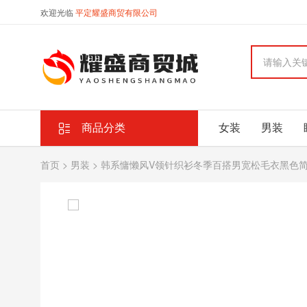
欢迎光临
平定耀盛商贸有限公司
商品分类
女装
男装
首页
>
男装
> 韩系慵懒风V领针织衫冬季百搭男宽松毛衣黑色