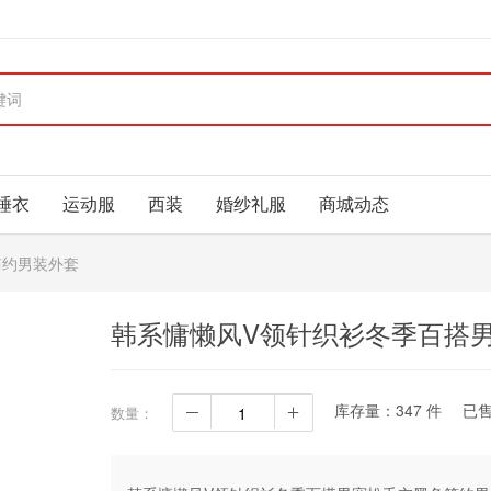
睡衣
运动服
西装
婚纱礼服
商城动态
简约男装外套
韩系慵懒风V领针织衫冬季百搭
库存量：
347
件
已
数量：