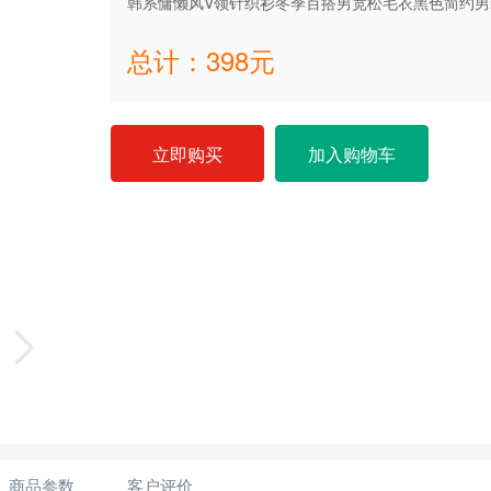
韩系慵懒风V领针织衫冬季百搭男宽松毛衣黑色简约男
总计：
398
元
立即购买
加入购物车
商品参数
客户评价