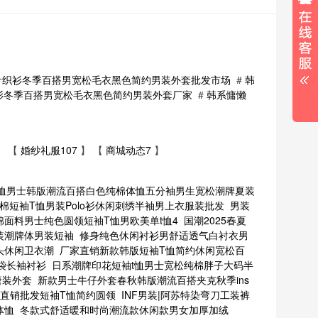
针织衫冬季百搭男宽松毛衣黑色简约男装外套批发市场
#
韩
衫冬季百搭男宽松毛衣黑色简约男装外套厂家
#
韩系慵懒
】 【
婚纱礼服107
】 【
商城动态7
】
t恤男士韩版潮流百搭白色纯棉体恤五分袖男生宽松潮牌夏装
棉短袖T恤男装Polo衫休闲刺绣半袖男上衣服装批发
男装
棉面料男士纯色圆领短袖T恤男欧美单t恤4
国潮2025春夏
装潮牌体男装短袖
修身纯色休闲衬衫男舒适透气白衬衣男
头休闲卫衣潮
厂家直销新款韩版短袖T恤简约休闲宽松百
袋长袖衬衫
日系潮牌印花短袖t恤男士宽松纯棉胖子大码半
唐装外套
新款男士牛仔外套春秋韩版潮流百搭夹克秋季ins
直销批发短袖T恤简约圆领
INF男装|阿苏特染弯刀工装裤
体恤
冬款式舒适暖和时尚潮流款休闲款男女加厚加绒