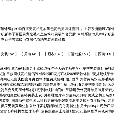
V领针织衫冬季百搭男宽松毛衣黑色简约男装外套图片
#
韩系慵懒风V领
针织衫冬季百搭男宽松毛衣黑色简约男装外套品牌
#
韩系慵懒风V领针织
冬季百搭男宽松毛衣黑色简约男装外套价格
女装152
】 【
男装149
】 【
睡衣137
】 【
运动服153
】 【
西装169
系潮牌印花短袖t恤男士宽松纯棉胖子大码半袖中学生夏季男装潮1
短袖
短袖男款圆领宽松情侣装t恤刺绣印花打底衫2025新款体恤
现货翻领莱卡
潮流网红老虎头图案修身圆领体恤男式短袖T恤
夏季 外贸男装水洗磨毛纯
风潮牌宽松梅花刺绣短袖t恤男情侣夏季半袖
纯棉t恤男夏季潮流新款T秋
装简单套头毛圈针织衫打底亨特领长袖T恤
品牌尾货外贸尾单男装剪标套
款韩版潮流宽松百搭男装上衣
外贸批发库存少量纯尾剪标 美式全棉工装多
男装潮
国潮新中式中国风衬衫男短袖潮牌潮流夏季盘扣衬衣汉服中山装
皇保罗男装夏季短袖条纹保罗衫翻领t恤商务高档短袖男士polo衫
现货厂家
新品复古长裤纯棉宽松休闲裤
灰色短袖男士短袖T恤2025新款夏季纯色纯棉