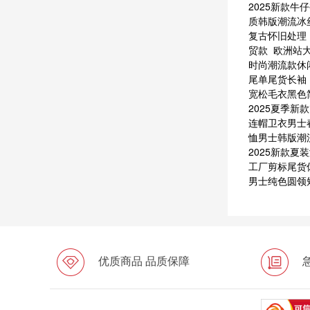
2025新款
质韩版潮流冰
复古怀旧处理
贸款
欧洲站大
时尚潮流款休
尾单尾货长袖
宽松毛衣黑色
2025夏季
连帽卫衣男士
恤男士韩版潮
2025新款
工厂剪标尾货
男士纯色圆领
优质商品 品质保障