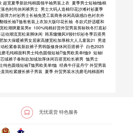
款 超宽夏季新款纯棉圆领半袖男装上衣
夏季男士短袖t恤棉
度落色时尚休闲裤男士
男士大码人造棉印花沙滩衬衫夏季
四面弹力衬衫男士长袖免烫工装商务休闲高级感白色衬衣外
翻领长袖T恤爸爸装上衣加大版印花长袖
冬款式舒适暖和
宽松潮牌夏装男e
100%纯棉好货外贸男装剪标秋冬打底衫
搭运动潮流宽松束脚休闲
韩系慵懒风V领针织衫冬季百搭男
肥加大保暖裤男女居家高腰宽松加厚棉大人儿童装21
男道
运动松紧春装新款裤子男韩版修身休闲百搭裤子
白色2025
洗磨毛纯棉面料男士纯色圆领短袖T恤男欧美单t恤9
短袖t
士灯芯绒裤子春秋款加绒加厚休闲百搭宽松长裤男
恤男士
士纯色圆领短袖T恤男欧美单t恤
经典牛仔蓝丹宁 外贸男装
松直筒松紧腰长裤子男装
夏季 外贸男装水洗磨毛纯棉面料
无忧退货 特色服务